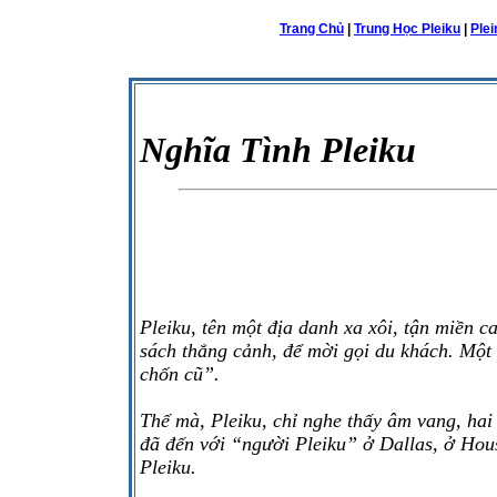
Trang Chủ
|
Trung Học Pleiku
|
Ple
Nghĩa Tình Pleiku
Pleiku, tên một địa danh xa xôi, tận miền c
sách thắng cảnh, để mời gọi du khách. Một 
chốn cũ”.
Thế mà, Pleiku, chỉ nghe thấy âm vang, hai 
đã đến với “người Pleiku” ở Dallas, ở Hous
Pleiku.