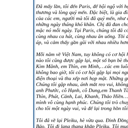
Đã mấy lần, tôi đến Paris, để hội ngộ với h
thương và lòng quý mến. Đặc biệt, là gia
của các em, người mà tôi đã quý mến, như c
những ngày tháng khó khăn. Chị đã đan cho t
mặc nó mỗi ngày. Tại Paris, chúng tôi đã
cùng nhau ca hát, cùng nhau ăn uống. Tồi 
áp, và cảm thấy gần gũi với nhau nhiều hơn
Mỗi năm về Việt Nam, tuy không có cơ hội h
nào tôi cũng được gặp lại, một số bạn bè 
Kim Mãnh, em Thìn, em Minh,…các em luôn l
không bao giờ, tôi có cơ hội gặp lại mọi ng
điện thoại và thu xếp nơi họp mặt. Những g
Chúng tôi gặp nhau, ánh mắt reo vui, không
anh Phước, cô Hạnh, cô Dung,em Thanh Tâ
Thìn, Phát, Cảnh, Lai, Khanh, Thảo Hiền…M
mình vô cùng hạnh phúc. Chúng tôi trò chuy
cho tôi một ngày vui, và để lại trong hồn tôi
Tôi đã về lại Pleiku, hè vừa qua. Đinh Đồn
Bảo. Tôi đi lang thang khắp Pleiku. Tôi muố