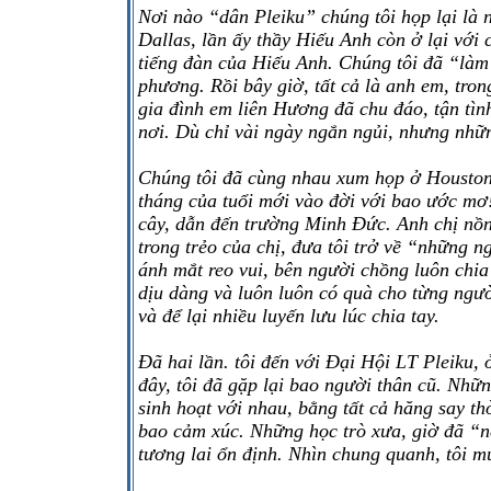
Nơi nào “dân Pleiku” chúng tôi họp lại là 
Dallas, lần ấy thầy Hiếu Anh còn ở lại với 
tiếng đàn của Hiếu Anh. Chúng tôi đã “làm 
phương. Rồi bây giờ, tất cả là anh em, tr
gia đình em liên Hương đã chu đáo, tận tìn
nơi. Dù chỉ vài ngày ngắn ngủi, nhưng nhữ
Chúng tôi đã cùng nhau xum họp ở Housto
tháng của tuổi mới vào đời với bao ước mơ
cây, dẫn đến trường Minh Đức. Anh chị nồn
trong trẻo của chị, đưa tôi trở về “những n
ánh mắt reo vui, bên người chồng luôn chia
dịu dàng và luôn luôn có quà cho từng ngườ
và để lại nhiều luyến lưu lúc chia tay.
Đã hai lần. tôi đến với Đại Hội LT Pleiku, 
đây, tôi đã gặp lại bao người thân cũ. Nhữ
sinh hoạt với nhau, bằng tất cả hăng say th
bao cảm xúc. Những học trò xưa, giờ đã “n
tương lai ổn định. Nhìn chung quanh, tôi 