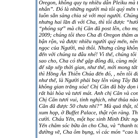
Oregon, không quy tụ nhiều dân Pleiku mà t
nhân”. Đó là những người mà tôi quý mến vì
luôn sẵn sàng chia sẻ với mọi người. Chúng
nhưng hai lần đi với Cha, thì tôi được “hư
“phóng sự” mà chị Căn đã post lên, cho mọ
2009; chúng tôi theo Cha đi Oregon thăm a
bận rộn, và được nhiều người quý mến, nên C
ngọc của Người, mà thôi. Nhưng cũng không
đến với chúng ta đâu nhé! Vì thế, chúng tôi
sao cho, Cha có thể gặp đông đủ, cùng một 
để sắp xếp thời gian, như thế, mới mong tấ
thì Hồng Ân Thiên Chúa đến đó, , nên tôi 
như thế, là Người phải bay lên vùng Tây B
không gian trắng xóa! Chị Căn đã bầy dọn b
rất hài hòa và tươi mát. Anh chị Căn và con
Chị Căn tươi vui, tinh nghịch, như thủa nà
Căn đã được 50 chưa nhỉ?” Mà quả thật, tô
xum họp, ở Buffet Palace, thật rộn ràng. 
cười. Cháu Yến, một học sinh Minh Đức ng
Yến chăm sóc bữa ăn cho Cha, và “thanh t
đường về, Cha ôm bụng, vì các món “cao lư