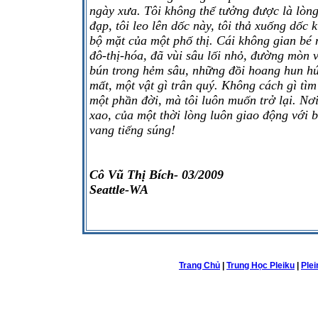
ngày xưa. Tôi không thể tưởng được là lòng 
đạp, tôi leo lên dốc này, tôi thả xuống dốc
bộ mặt của một phố thị. Cái không gian bé
đô-thị-hóa, đã vùi sâu lối nhỏ, đường mòn
bún trong hẻm sâu, những đồi hoang hun hú
mất, một vật gì trân quý. Không cách gì tìm 
một phần đời, mà tôi luôn muốn trở lại. Nơi
xao, của một thời lòng luôn giao động với
vang tiếng súng!
Cô Vũ Thị Bích- 03/2009
Seattle-WA
Trang Chủ
|
Trung Học Pleiku
|
Ple